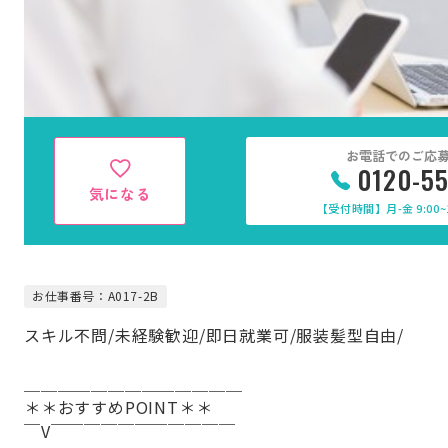
お電話でのご応
0120-5
気になる
【受付時間】月-金 9:00~1
お仕事番号：A017-2B
スキル不問/未経験歓迎/即日就業可/服装髪型自由/
＿＿＿＿＿＿＿＿＿＿＿＿＿
＊＊おすすめPOINT＊＊
￣V￣￣￣￣￣￣￣￣￣￣￣