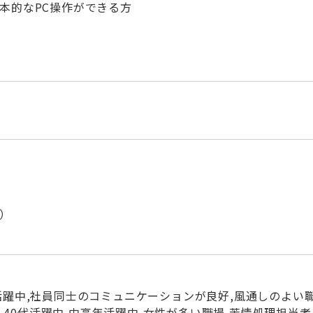
本的なPC操作ができる方
）
活躍中,社員同士のコミュニケーションが良好,風通しのよい
躍中,40代活躍中,中高年活躍中,女性が多い職場,苦情処理担当