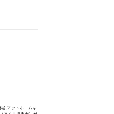
職場,アットホームな
者（アイル担当者）が