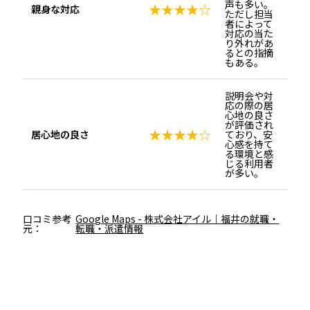
声も多い。
★★★★☆
親身な対応
ただし担当
者によって
対応の当た
り外れがあ
るとの指摘
もある。
説明会や対
応の際の居
心地の良さ
が評価され
★★★★☆
居心地の良さ
ており、安
心感を持て
る環境と感
じる利用者
が多い。
口コミ参考
Google Maps - 株式会社アイル｜福井の就職・
元：
転職・派遣情報