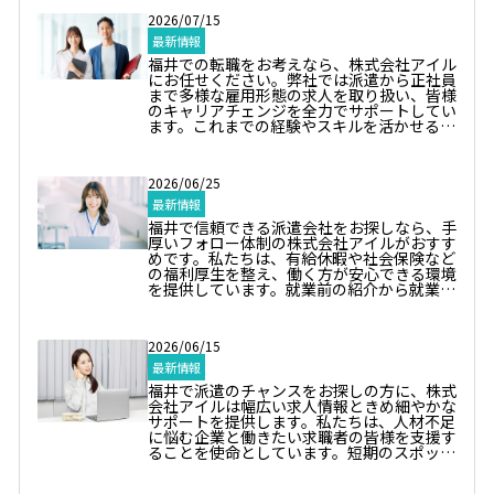
通じて実際の作業環境を確認できるため、安
2026/07/15
心してスタートできます。ものづくりの楽し
さを味わいながら、安定した収入を得るチャ
最新情報
ンスです。興味のある方はぜひお問い合わせ
福井での転職をお考えなら、株式会社アイル
ください。福井地域で製造求人をお探しの
にお任せください。弊社では派遣から正社員
方、アイルにお任せです。
まで多様な雇用形態の求人を取り扱い、皆様
のキャリアチェンジを全力でサポートしてい
ます。これまでの経験やスキルを活かせるお
仕事を多数ご用意しており、即戦力として活
躍できる環境が整っています。長期的なキャ
リア形成を希望される方や新しい分野に挑戦
2026/06/25
したい方にも最適なポジションをご紹介可能
です。月曜から金曜の8時30分から17時30分
最新情報
まで受付中ですので、どうぞお気軽にご連絡
福井で信頼できる派遣会社をお探しなら、手
ください。新しいスタートを心より応援いた
厚いフォロー体制の株式会社アイルがおすす
します。
めです。私たちは、有給休暇や社会保険など
の福利厚生を整え、働く方が安心できる環境
を提供しています。就業前の紹介から就業後
の定期面談、キャリア相談まで、スタッフ一
人ひとりが活躍できるサポートをしていま
す。「派遣は初めてで不安」という方も、親
2026/06/15
身に相談に乗りますので安心してください。
最適な働き方を見つけるお手伝いをしますの
最新情報
で、ぜひお気軽にお問い合わせください。
福井で派遣のチャンスをお探しの方に、株式
会社アイルは幅広い求人情報ときめ細やかな
サポートを提供します。私たちは、人材不足
に悩む企業と働きたい求職者の皆様を支援す
ることを使命としています。短期のスポット
業務から長期のレギュラーワークまで、さま
ざまなニーズに応じたお仕事を取り揃えてお