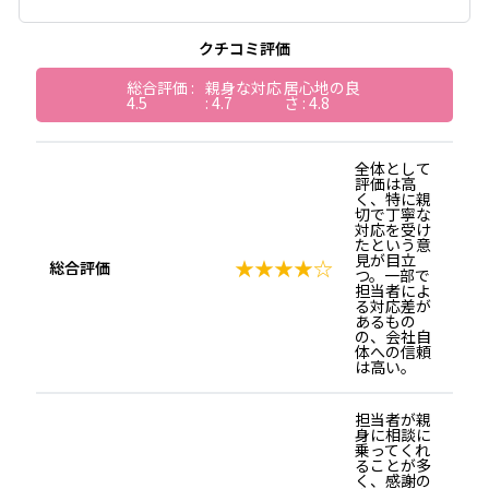
ります。登録手続きは簡単で、専任の担当者
が丁寧にヒアリングを行うため、初めての方
でも安心です。自分らしい働き方を見つける
クチコミ評価
ために、ぜひ弊社のネットワークをご活用く
ださい。皆様のご登録を心よりお待ちしてお
ります。
総合評価 :
親身な対応
居心地の良
4.5
: 4.7
さ : 4.8
全体として
評価は高
く、特に親
切で丁寧な
対応を受け
たという意
見が目立
★★★★☆
総合評価
つ。一部で
担当者によ
る対応差が
あるもの
の、会社自
体への信頼
は高い。
担当者が親
身に相談に
乗ってくれ
ることが多
く、感謝の