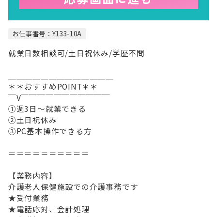
お仕事番号：Y133-10A
就業日数相談可/土日祝休み/学歴不問
＿＿＿＿＿＿＿＿＿＿＿＿＿
＊＊おすすめPOINT＊＊
￣V￣￣￣￣￣￣￣￣￣￣￣
①週3日～就業できる
②土日祝休み
③PC基本操作できる方
＝＝＝＝＝＝＝＝＝＝
【業務内容】
介護老人保健施設での介護事務です
★受付業務
★電話応対、会計処理