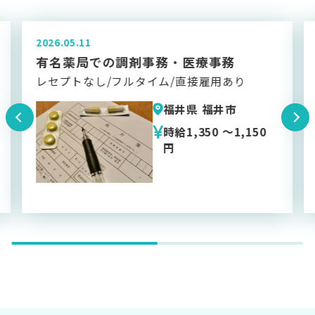
2026.04.22
老人ホームでの介護全般
週休二日制/駐車場完備/経験者歓迎
福井県 福井市
50
時給1,206 円