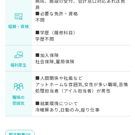
病院、施設の受付、会計窓口対応あれば尚
良
■必要な免許・資格
不問
経験・資格
■学歴（履修科目）
学歴不問
■加入保険
社会保険,雇用保険
福利厚生
■人間関係や社風など
アットホームな雰囲気,女性が多い職場,苦情
処理担当者（アイル担当者）が男性
職場の
■就業環境について
雰囲気
冷暖房あり,日勤のみ,座り仕事
即日勤務OK