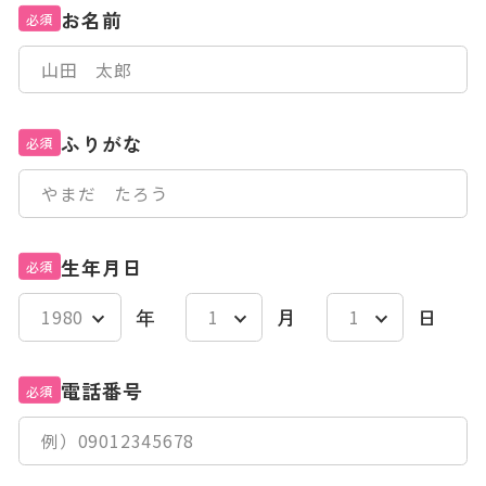
お名前
必須
ふりがな
必須
生年月日
必須
年
月
日
電話番号
必須