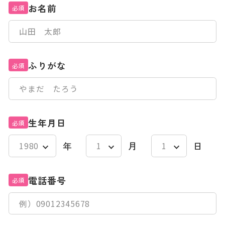
お名前
必須
ふりがな
必須
生年月日
必須
年
月
日
電話番号
必須