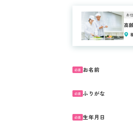
お仕
高
お名前
必須
ふりがな
必須
生年月日
必須