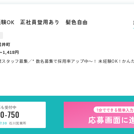
験OK 正社員登用あり 髪色自由
9
梶井町
〜1,418円
業スタッフ募集／* 数名募集で採用率アップ中～！ 未経験OK！かん
募も受付中
1分でできる簡単入力
30-750
応募画面に
:30
石川営業所