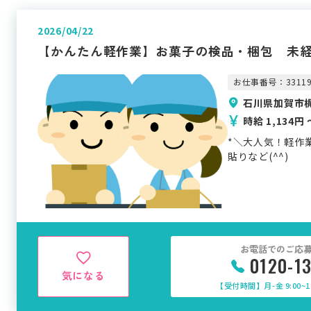
2026/04/22
【かんたん軽作業】お菓子の検品・梱包 未経
お仕事番号：3311
石川県加賀市
時給 1,134円 
*＼大人気！軽作
貼りなど(^^)
お電話でのご応
0120-1
気になる
【受付時間】月-金 9:00~17