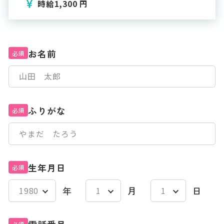
時給1,300 円
お名前
必須
ふりがな
必須
生年月日
必須
年
月
日